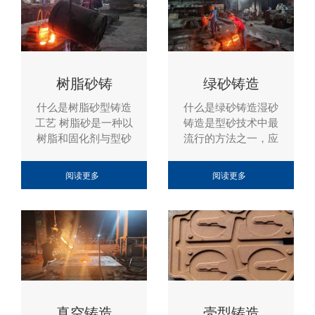
树脂砂铸
绿砂铸造
什么是树脂砂型铸造
什么是绿砂铸造湿砂
工艺 树脂砂是一种以
铸造是型砂技术中最
树脂和固化剂与型砂
流行的方法之一，应
在混砂机设备中短时
用于金属铸造厂，因
间充分搅拌的混合
为粘土丰富，容易获
阅读更多
阅读更多
物。混合固化后会变
得，成本非常低。绿
得比黏土沙的强度高
砂在中国也称为湿
很多，所以我们称之
砂、湿粘土砂或湿
为硬模。用树脂砂制
砂。 “绿砂”一词与沙
成的型腔浇注出的铸
子的颜色无关，它表
件通常被称为采用树
达了未干燥或烘烤的
脂砂铸造工艺。 由于
型砂的水分性质。湿
树脂砂型非常硬实，
砂在铸造中的性质是
所以采用树脂砂工艺
湿的。由于沙子的水
真空铸造
壳型铸造