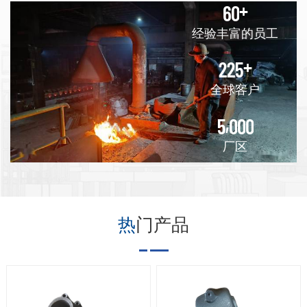
铸造、真空铸造、CNC加工和热处理工
+
6
0
件。我们专业根据客
品 1000 倍放大的高分
GGG45、GGG50、
氏、洛氏硬度检测 4)
用沙子部分填充拖
艺，我们提供了广泛的产品。
户@@@s 样品或图纸
辨率图像，恒昌拥有
GGG60、GGG70、
力学性能分析 化学成
曳。图案、型芯印
经验丰富的员工
制造具有严格公差和
全方位的内部检测能
GGG80； EN-GJS-
我们的OEM产品涵盖火车铁路、市政、餐
分测试 砂型铸造工艺
刷、型芯和浇口系统
表面粗糙度要求的加
力，包括：1）光谱和
400-10、EN-GJS-
步骤 1）制作图案 图案
放置在分型线附近。
+
2
2
5
饮、冶金、餐饮设备、健身器材、汽车卡
工中心、CNC 机床、
手动定量分析2) 金相
40-15、EN-GJS-40-
由木头或铝制成。通
然后将上型箱组装到
钻床和其他特殊工具
车、工程机械、矿山机械、阀门和泵、电
分析3）布氏、洛氏硬
18、EN-GJS-500-7、
全球客户
常铝图案的成本最
下型箱上。将额外的
的 OEM 定制加工零
度检测4) 力学性能分
EN-GJS-600-3、EN-
高，但如果零件需要
沙子倒在上型一半
机、五金、电力设备等广泛的行业.
件。黑色金属和有色
,
析5）视觉测试体能测
GJS-700-2、EN-
5
0
0
0
数千个，尺寸公差更
上，直到覆盖模型、
作为一家提供全方位服务的金属铸造厂，
金属的铸件在我们的
试真空铸造的步骤1）
GJS-800-2；
高，表面质量更好，
型芯和浇口系统，然
厂区
机加工车间进行加
拥有优质的主模型真
QT400-18、QT450-
凭借我们经验丰富的铸造和机加工能力，
则最合适。 2)成型工
后通过振动和机械方
工，这可以帮助我们
空铸造工艺要求您拥
10、QT500-7、
艺 沙子由处理设备混
式压实沙子。多余的
我们能够在行业领先的周转时间内为客户
在控制成本和质量方
有高质量的母模。高
QT600-3、QT700-
合，然后射入沙箱。
沙子用清除棒去除。
生产出最优质的产品。我们还在中国提供
面具有很大的优势。
质量的主模型可以是
2、QT800-2 我们如
工人们会确保沙子可
现在模具已经成型，
数控加工工艺 我们的
工业部件本身。此
何检查真空铸造 我们
外包表面处理，为我们的客户提供具有成
以填满所有位置，并
上模从下模中取出，
热门产品
加工车间在我们的加
外，您可以使用使用
的 ARL360 光谱仪可
使沙子尽可能地坚
这样就可以从模具中
本效益的替代方案和快速交货时间的一站
工车间加工的金属和
立体光刻创建的模
检查 20 种化学元素和
固。 3)树脂砂型的自
取出图案了。仔细进
式解决方案。产品畅销国内外，如美国、
合金类型â¢ 灰口铸铁
型，这是原型应用的
金相显微镜产品 1000
硬化 经工人成型后，
行图案提取以避免破
â¢ 球墨铸铁• 可根据
一种情况。您应始终
倍放大的高分辨率图
砂仍松散。然后，砂
坏或扭曲新形成的模
日本、加拿大、俄罗斯、德国、丹麦、迪
要求提供从标准等级
确保所使用的主模型
像，恒昌拥有全方位
型将涂上一种醇基涂
腔。这可以通过设计
拜、香港等国家和地区。
到特殊等级的合金
具有正确的尺寸和外
的内部检测能力，包
料，在燃烧后，树脂
一个拔模来促进，一