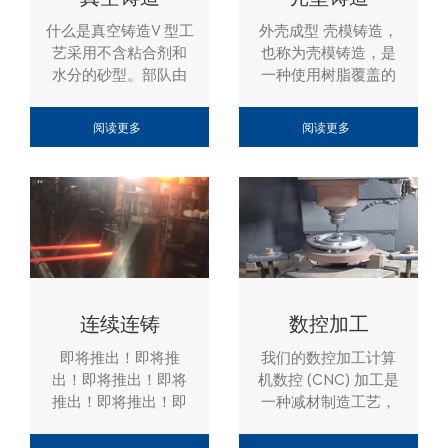
生产的铸件几乎不产
分，沙子被称为绿色
什么是真空铸造V 型工
外壳成型 壳模铸造，
生涨模缺陷，尺寸更
与将熔融金属倒入砂
艺采用不含粘合剂和
也称为壳模铸造，是
准确；表面平整度更
模中时水分变干之前
水分的砂型。部队由
一种使用树脂覆盖的
好；减少因型砂强度
的绿色木材相同。 模
于真空压力而施加的 e
沙子形成模具的一次
低引起浇注时产生冲
具我们铸造什么材料
将铸件的形状保持在
性模具铸造工艺。与
砂现象导致铸件表面
灰口铁：HT150、
阅读更多
阅读更多
模具的内腔中。因为
砂型铸造相比，这种
或内部夹砂等铸造缺
HT200、HT250；
真空成型铸造工艺的
工艺具有更好的尺寸
陷。 将金属液体倒
EN-GJL-100、EN-
特殊图案,将薄塑料片
精度、更高的生产率
入型腔 我们铸造什么
GJL-150、EN-GJL-
放置在真空系统中的
和更低的劳动力需
金属 灰口铁：
200、EN-GJL-250、
铸模上，并施加真空
求。用于精度要求高
HT150、HT200、
EN-GJL-300；
压力，使塑料片成型
的中小型零件。壳模
HT250； EN-GJL-
GG15、GG20、
为铸模。铸造模式我
铸造是一种类似于砂
100、EN-GJL-150、
GG25、GG30 球墨铸
们铸造什么材料灰口
型铸造的金属铸造工
EN-GJL-200、EN-
铁：GGG40、
铁：HT150、
艺，将熔融金属倒入
连续连铸
数控加工
GJL-250、EN-GJL-
GGG45、GGG50、
HT200、HT250；
一次性模具中。然
300； GG15、
GGG60、GGG70、
即将推出！即将推
我们的数控加工计算
EN-GJL-100、EN-
而，在壳模铸造中，
GG20、GG25、
GGG80； EN-GJS-
出！即将推出！即将
机数控 (CNC) 加工是
GJL-150、EN-GJL-
模具是一个薄壁壳，
GG30 球墨铸铁：
400-10、EN-GJS-
推出！即将推出！即
一种减材制造工艺，
200、EN-GJL-250、
通过在模型周围应用
GGG40、GGG45、
40-15、EN-GJS-40-
将推出！
这意味着它使用机床
EN-GJL-300；
砂树脂混合物制成。
GGG50、GGG60、
18、EN-GJS-500-7、
从工件上去除部分材