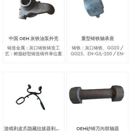
钢。â¢ 铝、锌及其合
恒昌是一家ISO制造商。具有 ISO9001 认
观。这是为了确保没
括： 1）光谱和手动定
砂型变得非常坚固。
个垂直于分型线的垂
金â¢ 黄铜和铜 球墨铸
有缺陷转移到完成该
量分析 2) 金相分析
因此该工艺称为硬模
直锥度。拔模锥度通
证的正式质量保证计划可确保成品符合客
铁材料我们的加工工
过程后的模型原型。2)
3）布氏、洛氏硬度检
铸造工艺。 4）熔化和
常至少为 1°。图案的
户规格。而且我们也有非常丰富的多年国
艺钻孔无聊的铣削窃
固化过程然后将主模
测 4) 力学性能分析
浇注 中频电炉用于熔
表面越粗糙，提供的
听穿线沉头埋头孔滚
型封装到一个两部分
5）视觉测试 壳模铸
际贸易经验。我们以出口高品质的产品和
炼废铁，用于树脂砂
拔模就越多。在填充
花 数控机床我们的精
的铝模具中。模具在
造工艺 1）制作金属图
铸造工艺 5）喷砂、清
液态金属之前，需要
良好的服务而享有很高的声誉。所以我们
中国 OEM 灰铁油泵外壳
重型铸铁轴承座
密加工设备数控机床
高温下固化，以确保
案 通常，该图案通常
洗和切割闸门系统 抛
准备完整的模具；模
相信我们可以为您提供最好的服务。我们
立式加工中心数控车
两个部分粘在一起。
由两块不同的金属组
铸造金属：灰口铸铁铸造工
铸铁：灰口铸铁、GG20 /
丸工艺是去除砂粒和
具型腔通常用模具清
削精密机械服务端面
这是用来加强模具，
成，即具有成品零件
艺：树脂砂型铸造铸件单位重
GG25、EN-GJL-200 / EN-
期待与世界各地的其他公司建立业务关
氧化物，然后切断浇
洗液润滑，以便于去
机铣削设备钻孔加工
量：8.00 kg表面处理：抛丸
GJL-250铸造制造：树脂砂型
使其更耐用。模具固
或组件所需形状的铁
注系统，打磨浇注位
除铸件。然后定位型
系，也欢迎开发和设计新产品。请通过电
服务精密零件泵灰铁
+机加工+喷漆或粉末涂料或防
铸造重量：12.00 公斤CNC加
化后，它被切开，露
或钢。 2) 制作壳模 图
置、飞边、分型线。
芯，添加额外的模具
锈油热处理：退火或回火应
工：有表面处理：喷漆、粉末
加工阀门定制零件黄
子邮件或传真将您的详细询价和图纸发送
出中心的一个空心空
案将被加热到要求的
最后，粗铸件准备就
材料（例如上皮绳）
用：汽车标准：GB ASTM AISI
涂层或根据要求OEM 服务：
铜零件数控加工CNC
间，它具有主模型的
程度并覆盖在沙子
绪。如果需要表面处
以帮助防止车辙，然
给我们。
DIN BS认证：ISO9001:2008
可用数量：无最小数量
加工零件铝合金零件
精确尺寸。模具一分
中。树脂涂层的沙粒
理或机械加工等二次
后将半模闭合并牢固
为二后，放入真空
将结合在一起并开始
加工。零件将被送到
地夹紧在一起；在销
室。然后，稍后，用
固化。大约 10 分钟
下一个车间。 树脂砂
钉和导向装置的帮助
指定的材料填充模具
后，砂芯与芯盒壁之
铸造车间 树脂砂型铸
下，上模和下模部分
以制造产品。3）填充
间的粘合力就足够
造设备 我们使用专业
保持正确对齐。半模
树脂您应该用指定的
了。倒出剩下的沙
设备生产高品质、大
必须保持安全，因此
材料填充模具。该树
子，留下一个空心。
体积的金属铸件。主
液态金属不会通过分
游戏剥皮爪隐藏拉拔器剥皮工具
OEM砂铸万向联轴器
脂复制了工业材料的
3）组装外壳模具 两个