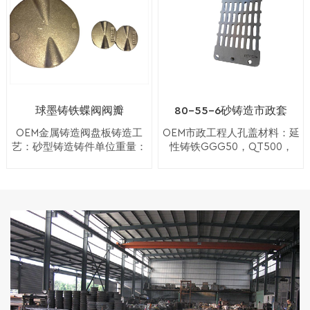
订单
电镀、镀锌、热镀锌、抛光、
和装饰。绘画和设计
致密、不松散。典型
电抛光、镀镍、发黑、
用于确保产品具有华
公差可达CT7-CT8，
Geomet、Zintek
丽的最终外观。制作
表面粗糙度可达0.3-
主模型真空铸造的好
4.0微米 4) 良好的塌
处1) 成品的高精度和
陷性，有利于铸件清
精细细节2) 降低生产
理，提高产品性能。
成本3) 高品质的产品
5) 模具成本低，交货
球墨铸铁蝶阀阀瓣
80-55-6砂铸造市政套
4）当你想赶上最后期
期短是可能的
限时的好方法喷雾大
OEM金属铸造阀盘板铸造工
OEM市政工程人孔盖材料：延
师模型真空铸造设备
艺：砂型铸造铸件单位重量：
性铸铁GGG50，QT500，
2.0kg应用：阀门表面处理：
EN-GJS-500-7铸造过程：沙
真空浇注机 喷芯机烧
抛丸+数控车床热处理：退火
子铸造 +油漆单位重量：200
瓶 砂芯 图案铸造工艺
无最小数量付款方式：电汇或
公斤应用：建筑和公众质量：
淬火设备回火设备定
信用证
高精度数量：无最小订单
制真空铸造零件
Foundry：OEM或ODM服务