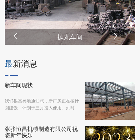
抛丸车间
最新消息
新车间现状
我们很高兴地通知您，新厂房正在按计
划建设，计划于三月投入使用。到时
候，我们的产能将翻倍。我们有信心提
供 金属铸件（灰铸铁和球墨铸铁） 和
张张恒昌机械制造有限公司祝
机加工部件 质量好，价格适中。
您新年快乐