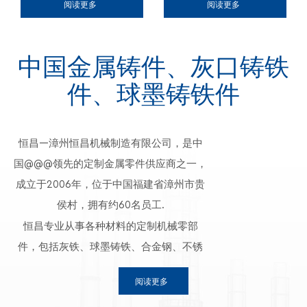
GG15、GG20、
该图案是所需零件形
GGG70、GGG80；
EN-GJS-600-3、EN-
阅读更多
阅读更多
料，直到形成所需的
GG25、GG30球墨铸
状的金属片，可重复
EN-GJS-400-10、EN-
GJS-700-2、EN-
形状。计算机程序
铁：GGG40、
使用以形成多个外壳
GJS-40-15、EN-GJS-
GJS-800-2；
（也称为 G 代码）控
GGG45、GGG50、
模具。可重复使用的
40-18、EN-GJS-500-
QT400-18、QT450-
中国金属铸件、灰口铸铁
制 CNC 机床（或工
GGG60、GGG70、
模型可以提高生产
7、EN-GJS-600-3、
10、QT500-7、
件）相互移动以创建
GGG80； EN-GJS-
率，而一次性模具可
EN-GJS-700-2、EN-
QT600-3、QT700-
件、球墨铸铁件
所需零件的顺序。标
400-10、EN-GJS-
以铸造复杂的几何形
GJS-800-2；
2、QT800-2灰口铸
准 CNC 机床包括多轴
40-15、EN-GJS-40-
状。壳模铸造需要使
QT400-18、QT450-
铁件 我们如何检查砂
CNC 铣床、车床（或
18、EN-GJS-500-7、
用金属模型、烘箱、
10、QT500-7、
铸件我们的 ARL360
车床）和路由器。尽
EN-GJS-600-3、EN-
砂树脂混合物、倾卸
QT600-3、QT700-
光谱仪可检查 20 种化
恒昌---漳州恒昌机械制造有限公司，是中
管所有 CNC 机器类型
GJS-700-2、EN-
箱和熔融金属。 我们
2、QT800-2 灰铁
学元素和金相显微镜
国@@@领先的定制金属零件供应商之一，
都依赖计算机指令来
GJS-800-2；
铸造什么材料 灰口
砂铸件 我们如何检查
产品 1000 倍放大的高
执行减材制造，但它
QT400-18、QT450-
铁：HT150、
成立于2006年，位于中国福建省漳州市贵
砂铸件 我们的
分辨率图像，恒昌拥
们的操作模式略有不
10、QT500-7、
HT200、HT250；
ARL360 光谱仪可检查
有全方位的内部检测
侯村，拥有约60名员工.
同。例如，数控铣床
QT600-3、QT700-
EN-GJL-100、EN-
20 种化学元素和金相
能力，包括：1）光谱
通过在刀具旋转时将
恒昌专业从事各种材料的定制机械零部
2、QT800-2 铸钢合
GJL-150、EN-GJL-
显微镜产品 1000 倍放
和手动定量分析2) 金
工件保持在适当位置
金准备好的金属液体
200、EN-GJL-250、
大的高分辨率图像，
相分析3）布氏、洛氏
件，包括灰铁、球墨铸铁、合金钢、不锈
来操作。相比之下，
我们如何检查真空铸
EN-GJL-300；
恒昌拥有全方位的内
硬度检测4) 力学性能
钢、铝、青铜等，采用铸造和机加工工艺
数控车床通过在工件
造我们的 ARL360 光
GG15、GG20、
部检测能力，包括：
分析金相分析绿砂铸
阅读更多
旋转时将刀具固定在
谱仪可检查 20 种化学
GG25、GG30 球墨
制造。通过树脂砂铸造、湿砂铸造、壳型
1）光谱和手动定量分
件的步骤1）组装砂模
适当的位置来制造零
元素和金相显微镜产
铸铁：GGG40、
析 2) 金相分析 3）布
模具组装的第一步是