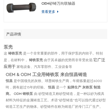
OEM砂铸万向联轴器
查看更多
产品详情
泵壳
这
铸铁泵壳
是一个非常重要的部件，用于保护泵的内转子。特别
.它广泛
是，在材料中，
铸铁泵壳
由于其卓越的优势而非常受欢迎
应用于
家电设备、汽车零部件、工业设备等
OEM & ODM 工业用铸铁泵
来自恒昌铸造
恒昌
是中国领先的灰铁、球墨铸铁生产商，年熔炼量超过6000
吨，拥有超过15年的经验。
恒昌
是一个
贴牌生产
灰铁泵
制造
商。 ODM 铸铁泵
由
砂型铸造又称砂型铸造，是一种以砂为模具
材料为特征的金属铸造工艺。术语“砂型铸造”也可以指代通过砂型
铸造工艺生产的物体。砂型铸件在称为铸造厂的专门工厂生产。