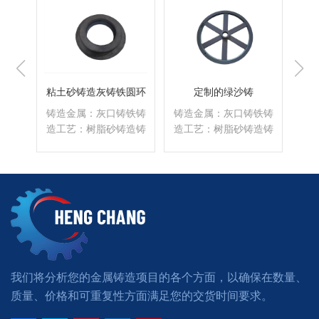
铃
粘土砂铸造灰铸铁圆环
定制的绿沙铸
铁铸
铸造金属：灰口铸铁铸
铸造金属：灰口铸铁铸
铸
造铸
造工艺：树脂砂铸造铸
造工艺：树脂砂铸造铸
造
 kg
件单位重量：12.00 kg
件单位重量：12.00 kg
件单
机械
表面处理：抛丸+机械
表面处理：抛丸+机械
表
或防
加工+喷漆或喷粉或防
加工+喷漆或喷粉或防
加
或回
锈油热处理：退火或回
锈油热处理：退火或回
锈
阅读更多
阅读更多
准：
火应用：汽车标准：
火应用：汽车标准：
火
N BS
GB ASTM AISI DIN BS
GB ASTM AISI DIN BS
GB 
008
认证：ISO9001:2008
认证：ISO9001:2008
认证
我们将分析您的金属铸造项目的各个方面，以确保在数量、
质量、价格和可重复性方面满足您的交货时间要求。