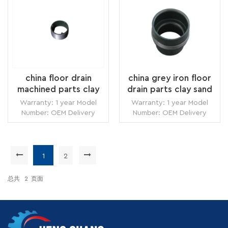
锈油热处理：退火或回火应
面处理：射击+CNC加工
用：汽车标准：GB ASTM
+Antil Oil热处理：退火
AISI DIN BS认证：
阅读更多
阅读更多
ISO9001:2008
china floor drain
china grey iron floor
machined parts clay
drain parts clay sand
sand casting supplier
casting vendor
Warranty: 1 year Model
Warranty: 1 year Model
Number: OEM Delivery
Number: OEM Delivery
Time: 7 days Minimum
Time: 7 days Minimum
Order: 1 piece Origin:
Order: 1 piece Origin:
Zhangzhou,China
Zhangzhou,China
Transportation: Ocean,
Transportation: Ocean,
1
2
Land, Air Supply Ability:
阅读更多
Land, Air Supply Ability:
阅读更多
5000pcs per month
5000pcs per month
总共
2
页面
Packing: wooden crate
Packing: wooden crate
box, carton box, bubble
box, carton box, bubble
pack
pack