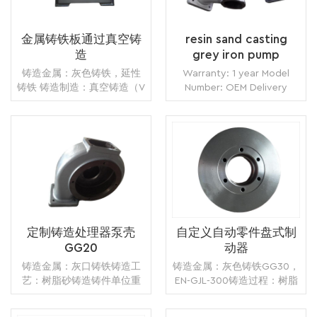
金属铸铁板通过真空铸
resin sand casting
造
grey iron pump
housing for food
铸造金属：灰色铸铁，延性
Warranty: 1 year Model
machinery china
铸铁 铸造制造：真空铸造（V
Number: OEM Delivery
manufacturer
过程铸造） 重量：15.00公斤
Time: 7 days Minimum
热处理：退火 +淬火和回火
Order: 1 piece Origin:
应用：餐饮设备或餐饮服务
Zhangzhou,China
行业
Transportation: Ocean,
阅读更多
Land, Air Supply Ability:
阅读更多
5000pcs per month
Packing: wooden crate
box, carton box, bubble
pack
定制铸造处理器泵壳
自定义自动零件盘式制
GG20
动器
铸造金属：灰口铸铁铸造工
铸造金属：灰色铸铁GG30，
艺：树脂砂铸造铸件单位重
EN-GJL-300铸造过程：树脂
量：14.00 kg表面处理：抛丸
砂铸造铸件的单位重量：
+机械加工+喷漆或喷粉或防
34.00kg应用：汽车制动盘表