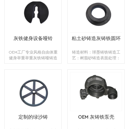
灰铁健身设备哑铃
粘土砂铸造灰铸铁圆环
OEM工厂专业风格自由体重
铸造材料：球墨铸铁铸造工
健身举重举重灰铁铸哑铸造
艺：树脂砂铸造表面处理：
金属：灰色铸铁，GG15，
喷丸型号：OEM产地：中国
GG20，GG25铸造制造：砂
漳州运输方式：海运、陆
霉铸造 +粉末涂料应用：锻炼
运、空运供应能力：每月
重量：1-16公斤可用表面处
5000件包装：木箱，纸箱，
理：喷漆、阳极氧化、钝
阅读更多
气泡包装
阅读更多
化、电镀、镀锌、热镀锌、
抛光、电抛光、镀镍、发
黑、Geomet、Zintek
定制的绿沙铸
OEM 灰铸铁泵壳