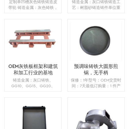
定制单凹槽灰色铸铁铸造皮
铸造金属：灰口铸铁铸造工
带轮 铸造金属：灰色铸铁，
艺：树脂砂铸造铸件单位重
GG20 / GG25，EN-GJL-
量：12.00 kg表面处理：抛丸
200 / EN-GJL-250 铸造制
+机械加工+喷漆或喷粉或防
造：绿沙铸造 重量：13.00公
锈油热处理：退火或回火应
斤 主要材料：亚属金属 表面
用：汽车标准：GB ASTM
处理：射击，沙子爆破，粉
阅读更多
AISI DIN BS认证：
阅读更多
末涂料 热处理：退火，归一
ISO9001:2008
化，淬火，回火， 加工：
CNC机器+动态平衡
OEM灰铁板框架和建筑
预调味铸铁大圆形煎
和加工行业的基地
锅，无手柄
铸造金属：灰口铸铁、
保修：1年型号：OEM交货时
GG10、GG15、GG20、
间：7天最低订购量：1 件产
GG25、GG30铸造制造：树
地：中国漳州运输方式：海
脂砂铸件，真空铸造应用程
运、陆运、空运供应能力：
序：机械重量：350公斤可用
每月5000件包装：木箱，纸
表面处理：退火、碳化、回
箱，气泡包装
火、淬火、正火、回火和表
阅读更多
阅读更多
面回火氮化