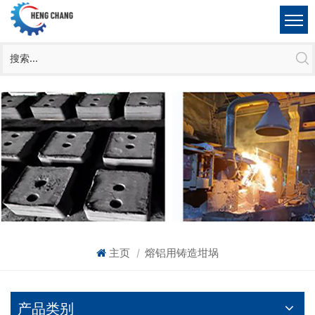
主页
熔铝用铸造坩埚
|
产品类别