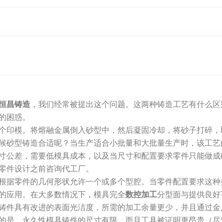
恒昌铸造
，我们经常被提出这个问题。这两种铸造工艺有什么区
的困惑。
个印模。将熔融金属倒入砂型中，然后凝固冷却，将砂子打碎，
候砂型铸造合适呢？当生产适合小批量和大批量生产时，该工艺
寸公差，需要低模具成本，以及当尺寸和配置要求零件只能做成
零件设计之前咨询代工厂。
根据零件的几何形状允许一个或多个型腔。当零件配置要求这种
的应用。在大多数情况下，模具完全
数控加工
分型面与提供良好
铸件具有改进的表面光洁度，所需的加工余量更少，并且通过金
的是，永久性模具铸件的尺寸有限，而且工具被证明更昂贵（尽