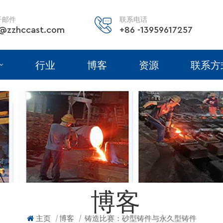
子邮件
联系电话
@zzhccast.com
+86 -13959617257
行业
博客
资源
联系方
博客
|
|
主页
博客
铸造比赛：砂型铸件与永久型铸件