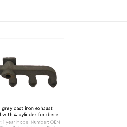
a grey cast iron exhaust
 with 4 cylinder for diesel
engine supplier
: 1 year Model Number: OEM