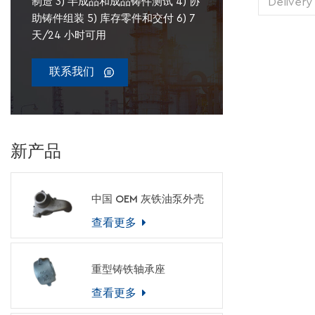
Delivery
制造 3) 半成品和成品铸件测试 4) 协
1 pie
助铸件组装 5) 库存零件和交付 6) 7
Transp
天/24 小时可用
Supply 
Packing
联系我们
新产品
中国 OEM 灰铁油泵外壳
查看更多
重型铸铁轴承座
查看更多