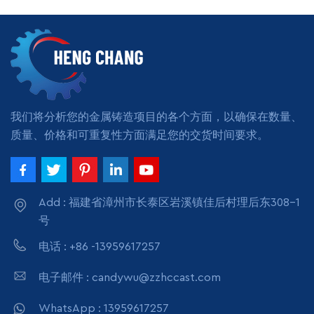
霉铸造 +粉末涂料应用：锻炼
重量：1-16公斤可用表面处
理：喷漆、阳极氧化、钝
阅读更多
化、电镀、镀锌、热镀锌、
抛光、电抛光、镀镍、发
黑、Geomet、Zintek
我们将分析您的金属铸造项目的各个方面，以确保在数量、
质量、价格和可重复性方面满足您的交货时间要求。
Add : 福建省漳州市长泰区岩溪镇佳后村理后东308-1
号
电话 : +86 -13959617257
电子邮件 : candywu@zzhccast.com
WhatsApp : 13959617257