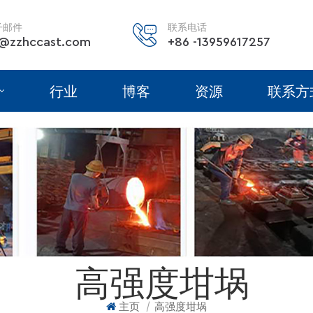
子邮件
联系电话
@zzhccast.com
+86 -13959617257
行业
博客
资源
联系方
高强度坩埚
|
主页
高强度坩埚