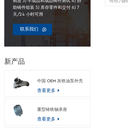
铸铁/硼
制造 3) 半成品和成品铸件测试 4) 协
造 单位重
助铸件组装 5) 库存零件和交付 6) 7
量：高精
天/24 小时可用
联系我们
新产品
中国 OEM 灰铁油泵外壳
查看更多
重型铸铁轴承座
查看更多