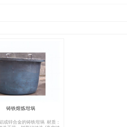
铸铁熔炼坩埚
铝或锌合金的铸铁坩埚 材质：