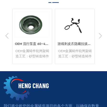
OEM 流行泵盖 60-40-18
游戏剥皮爪隐藏拉拔器剥皮工具
O
闸架铸
OEM金属铸件轮闸架铸
OEM金属铸件轮闸架铸
OE
铸件
造工艺：砂型铸造铸件
造工艺：砂型铸造铸件
造
g应
单位重量：48.0kg应
单位重量：48.0kg应
单
：抛
用：设备表面处理：抛
用：设备表面处理：抛
用
没有最
丸 热处理：退火没有最
丸 热处理：退火没有最
丸 
/T
小数量付款方式：T/T
小数量付款方式：T/T
小
阅读更多
阅读更多
或 LC
或 LC
我们将分析您的金属铸造项目的各个方面，以确保在数量、