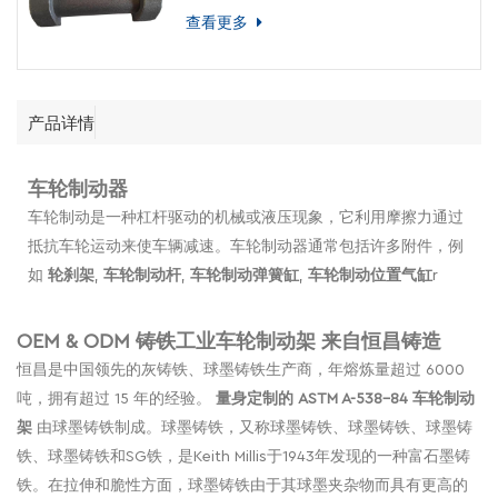
查看更多
产品详情
车轮制动器
车轮制动是一种杠杆驱动的机械或液压现象，它利用摩擦力通过
抵抗车轮运动来使车辆减速。车轮制动器通常包括许多附件，例
如
轮刹架
,
车轮制动杆
,
车轮制动弹簧缸
,
车轮制动位置气缸
r
OEM & ODM 铸铁工业车轮制动架
来自恒昌铸造
恒昌是中国领先的灰铸铁、球墨铸铁生产商，年熔炼量超过 6000
吨，拥有超过 15 年的经验。
量身定制的 ASTM A-538-84 车轮制动
架
由球墨铸铁制成。球墨铸铁，又称球墨铸铁、球墨铸铁、球墨铸
铁、球墨铸铁和SG铁，是Keith Millis于1943年发现的一种富石墨铸
铁。在拉伸和脆性方面，球墨铸铁由于其球墨夹杂物而具有更高的