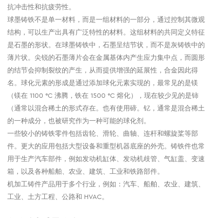
抗冲击性和抗疲劳性。
球墨铸铁不是单一材料，而是一组材料的一部分，通过控制其微观
结构，可以生产出具有广泛特性的材料。这组材料的共同定义特征
是石墨的形状。在球墨铸铁中，石墨呈结节状，而不是灰铸铁中的
薄片状。尖锐的石墨薄片会在金属基体内产生应力集中点，而圆形
的结节会抑制裂纹的产生，从而提供增强的延展性，合金因此得
名。球化元素的形成是通过添加球化元素实现的，最常见的是镁
（镁在 1100 °C 沸腾，铁在 1500 °C 熔化），现在较少见的是铈
（通常以混合稀土的形式存在。也有使用碲。钇，通常是混合稀土
的一种成分，也被研究作为一种可能的球化剂。
一些较小的铸铁零件包括齿轮、滑轮、曲轴、连杆和螺旋桨等部
件。更大的应用包括大型设备和重型机器底座的外壳。铸铁件也常
用于生产汽车部件，例如发动机缸体、发动机歧管、气缸盖、变速
箱，以及各种船舶、农业、建筑、工业和铁路部件。
机加工铸件产品用于多个行业，例如：汽车、船舶、农业、建筑、
工业、土方工程、公路和 HVAC。