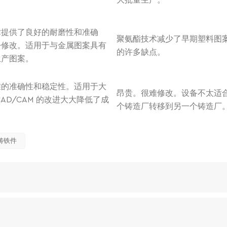
大批量生产。
术提供了良好的耐磨性和准确
聚氨酯技术减少了早期塑料图
松修改。适用于与金属图案具有
的许多缺点。
生产图案。
准的准确性和稳定性。适用于大
昂贵。很难修改。设备不太适
AD/CAM 的改进大大降低了成
个铸造厂转移到另一个铸造厂
铸铁件