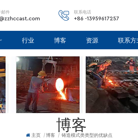
子邮件
联系电话
@zzhccast.com
+86 -13959617257
行业
博客
资源
联系方
博客
|
|
主页
博客
铸造模式类类型的优缺点