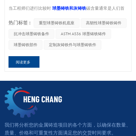
阻尼能力
好的
出色的
当工程师们进行比较时
球墨铸铁和灰铸铁
碳含量通常是人们首
可加工性
好的
出色的
先提及的指标。实际上，这两种材料的碳含量相近（通常为
2.5%至4.0%）。耐久性的真正区别在于……
热门标签 :
金属中碳的存在方
重型球墨铸铁机底座
高韧性球墨铸铁铸件
相对成本
中等的
低的
式
以及材料在应力、疲劳和冲击下的性能。
抗冲击球墨铸铁备件
ASTM A536 球墨铸铁铸件
如果您正在选择材料
球墨铸铁铸件、球墨铸铁管或重型铁部件
从冶金学的角度来看，关键区别在于石墨的形态。在球墨铸铁铸
了解这些差异可以直接影响产品的寿命、安全性和成本效益。
球墨铸铁部件
定制灰铸铁件与球墨铸铁件
件中，石墨以球状形式存在，从而降低了应力集中。而在灰铸铁
1. 为什么石墨的形状如此重要？
铸件中，石墨片状分布会造成内部不连续性，使材料更脆。
阅读更多
决定性因素是石墨的形貌：
实际工业条件下的性能
球墨铸铁
→ 球状（结节状）石墨
1. 承载能力和安全裕度
灰铁
→ 片状石墨
如果您的部件必须承受动态载荷、压力或机械冲击，球墨铸铁通
石墨片就像内部的缺口。在载荷作用下，应力集中在尖锐的边
常是更安全的选择。它的抗拉强度可达 900 MPa，接近某些碳
缘，使裂纹更容易萌生。相比之下，球状石墨则能更均匀地分散
钢的水平。
应力。
例如：
微观结构对比
应用
推荐材料
原因
财产
球墨铸铁
灰铁
压力管道
球墨铸铁管
高强度+防漏
我们将分析您的金属铸造项目的各个方面，以确保在数量、
石墨形状
球形（结节状）
薄片
质量、价格和可重复性方面满足您的交货时间要求。
结构支架
球墨铸铁
循环载荷