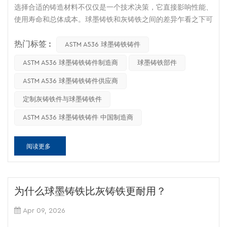
选择合适的铸造材料不仅仅是一个技术决策，它直接影响性能、
使用寿命和总体成本。球墨铸铁和灰铸铁之间的差异乍看之下可
能很细微，但在实际工业环境中却会导致截然不同的结果。了解
热门标签 :
这些区别有助于工程师、采购人员和制造商避免代价高昂的错
ASTM A536 球墨铸铁铸件
误。
ASTM A536 球墨铸铁铸件制造商
球墨铸铁部件
材料对比概览
ASTM A536 球墨铸铁铸件供应商
财产
球墨铸铁铸造
灰铸铁
定制灰铸铁件与球墨铸铁件
石墨形式
球形（结节状）
薄片
ASTM A536 球墨铸铁铸件 中国制造商
抗拉强度
400–900兆帕
150–350兆帕
屈服强度
250–600兆帕
定义不明确
阅读更多
伸长
2%–18%
<1%
硬度
130–300 HB
150–260 HB
为什么球墨铸铁比灰铸铁更耐用？
抗冲击性
高的
非常低
Apr 09, 2026
热导率
缓和
高的