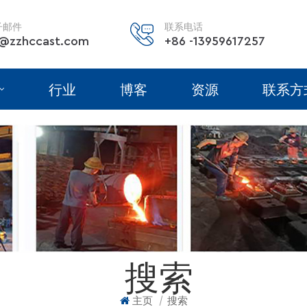
子邮件
联系电话
@zzhccast.com
+86 -13959617257
行业
博客
资源
联系方
搜索
|
主页
搜索