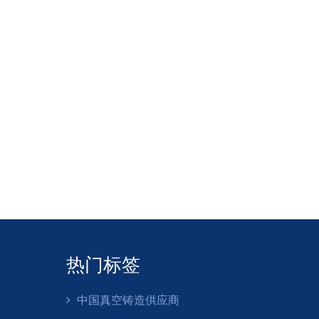
冷却不均匀
 │
 ▼
热收缩
 │
 ▼
应力集中
 │
 ▼
裂纹形成
热门标签
中国真空铸造供应商
显著。