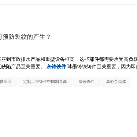
何预防裂纹的产生？
底座到市政排水产品和重型设备框架，这些部件都需要承受高负
无缺陷产品至关重要。
灰铸铁件
球墨铸铁铸件至关重要，因为即
产品完全报废。
供应商
定制工业铸件中国制造商
灰铸铁件
离心泵壳体
计，铸造缺陷占总生产损失的5%至10%，而仅裂纹一项就可能
和工艺控制。
丰富的砂型铸造制造商又是如何防止裂纹产生的呢？
孔或气孔不同，裂纹会将金属完全分离，对于关键应用而言，修