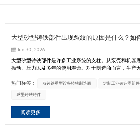
大型砂型铸铁部件出现裂纹的原因是什么？如
Jun 30, 2026
大型砂型铸铁部件是许多工业系统的支柱。从泵壳和机器
振动、压力以及多年的使用寿命。对于制造商而言，生产
小的裂纹也会损害结构完整性，增加加工成本，甚至导致
热门标签 :
灰铸铁重型设备铸铁制造商
定制工业铸造零部件
在所有铸造缺陷中，裂纹是最昂贵的缺陷之一。行业研究估
球墨铸铁铸件
件报废率的15%至25%，具体比例取决于产品的复杂程度
阅读更多
那么，究竟是什么原因导致大型铸铁部件出现裂纹？经验
了解砂型铸铁部件的裂纹
裂纹是指铸件内部应力超过金属强度时形成的断裂。与缩