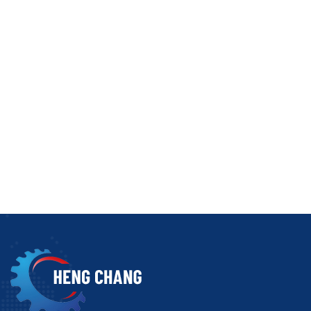
多种因素使得大型部件的定制砂型铸造极具挑战性：
厚壁比薄壁保温时间更长。
尺寸较大会导致整体收缩幅度更大。
复杂的几何形状限制了自然收缩。
较重的内核会增加内部约束力。
较长的凝固时间会放大温差。
对于重达数百公斤甚至数吨的铸件，这些影响会变得更加