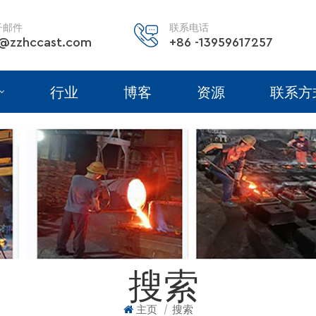
子邮件
联系电话
@zzhccast.com
+86 -13959617257
行业
博客
资源
联系方
搜索
|
主页
搜索