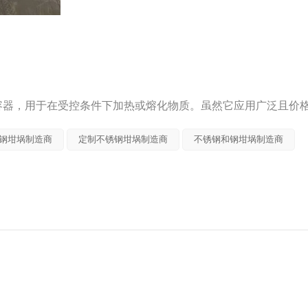
容器，用于在受控条件下加热或熔化物质。虽然它应用广泛且价
取决于一些常被忽视的技术因素。
钢坩埚制造商
定制不锈钢坩埚制造商
不锈钢和钢坩埚制造商
适用。在处理低熔点金属和短时加热循环时，其性能相当不错。