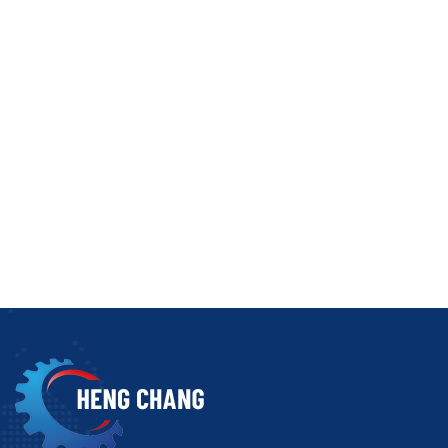
这些坩埚常用的材料牌号包括：
年级
主要特征
304不锈钢
耐热、经济实惠
316不锈钢
提高耐腐蚀性
由于这些特性，许多入门级用户在刚开始使用时会搜索“耐
温度能力和限制
在选择坩埚时，了解温度限制至关重要。
材料
推荐连续温度
304不锈钢
约600°C
316不锈钢
约650°C
锌的熔点约为 420 °C，完全在这个范围内。因此，用
然而，温度本身并不能决定长期可用性。
您不应忽视的关键限制