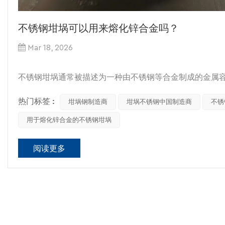
不锈钢坩埚可以用来熔化锌合金吗？
Mar 18, 2026
不锈钢坩埚通常被描述为一种由不锈钢等合金制成的金属
廉，但其在金属熔化（尤其是锌合金熔化）中的实际性能
热门标签 :
坩埚钢制造商
坩埚不锈钢中国制造商
不锈
不锈钢坩埚究竟适用于哪些场合？
用于熔化锌合金的不锈钢坩埚
在实践中，
不锈钢坩埚
金属熔炼仅在特定、有限的条件下
阅读更多
典型的可接受应用包括：
锌及锌基合金（熔点约420℃）
锡和铅的熔化
铝熔化（仅限短期接触）
小批量加工（实验室或业余规模）
轻微污染无关紧要的情况