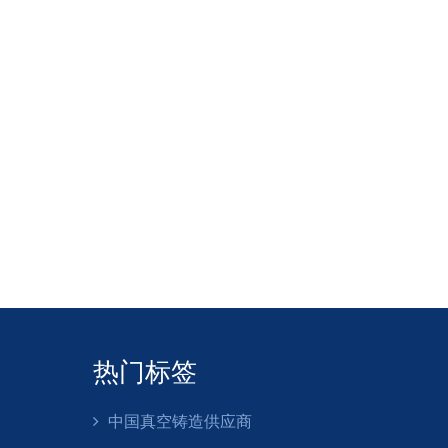
典型用途
通用
更适合响应式环境
热不锈钢坩埚”或“用于熔化锌的不锈钢坩埚”等术语。
短期最高温度
约800°C
约850°C
于锌合金的不锈钢坩埚理论上可以正常工作，不会立即失效。
热门标签
中国真空铸造供应商