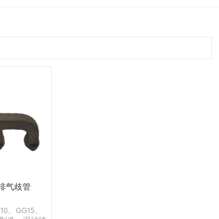
排气歧管
0、GG15、