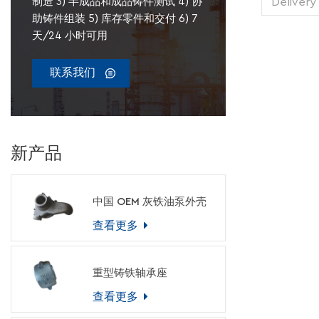
Delivery
制造 3) 半成品和成品铸件测试 4) 协
1 pie
助铸件组装 5) 库存零件和交付 6) 7
Transp
天/24 小时可用
Supply 
Packing
联系我们
新产品
中国 OEM 灰铁油泵外壳
查看更多
重型铸铁轴承座
查看更多