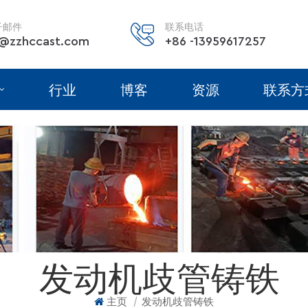
子邮件
联系电话
@zzhccast.com
+86 -13959617257
行业
博客
资源
联系方
发动机歧管铸铁
|
主页
发动机歧管铸铁