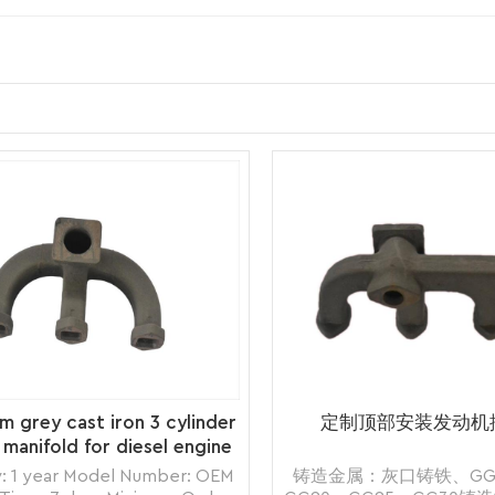
m grey cast iron 3 cylinder
定制顶部安装发动机
 manifold for diesel engine
supplier
: 1 year Model Number: OEM
铸造金属：灰口铸铁、GG1