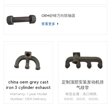
OEM砂铸万向联轴器
查看更多
china oem grey cast
定制顶部安装发动机排
iron 3 cylinder exhaust
气歧管
manifold for diesel
Warranty: 1 year Model
铸造金属：灰口铸铁、
engine supplier
Number: OEM Delivery
GG10、GG15、GG20、
Time: 7 days Minimum
GG25、GG30铸造制造：湿
Order: 1 piece Origin:
砂铸造、壳型铸造应用：柴