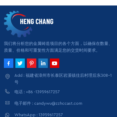
Zhangzhou,China
油机重量：10公斤可用表面
Transportation: Ocean,
处理：喷漆、阳极氧化、钝
Land, Air Supply Ability:
阅读更多
化、电镀、镀锌、热镀锌、
阅读更多
5000pcs per month
抛光、电抛光、镀镍、发
Packing: wooden crate
黑、Geomet、Zintek
box, carton box, bubble
pack
我们将分析您的金属铸造项目的各个方面，以确保在数量、
质量、价格和可重复性方面满足您的交货时间要求。
Add : 福建省漳州市长泰区岩溪镇佳后村理后东308-1
号
电话 : +86 -13959617257
电子邮件 : candywu@zzhccast.com
WhatsApp : 13959617257