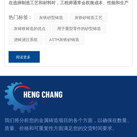
在选择制造工艺和材料时，工程师通常会权衡成本、性能和生产
可行性。
灰铁砂型铸造
它在许多行业中都表现出色，被公认为
可靠的解决方案——但前提是它的优势与您的应用场景相契合。
热门标签 :
灰铁砂型铸造
灰铁砂铸造工艺
了解它的最佳应用场景（以及不足之处）可以帮助您避免代价高
灰铸铁铸造的优点
用于重型零件的砂型铸造
昂的重新设计和生产问题。
浇铸浇注系统
ASTM灰铁砂铸造
材料概述：灰铸铁有何不同之处？
灰铸铁，也常被称为灰铸铁，其特点是具有片状石墨的微观结
阅读更多
构。与球墨铸铁中石墨呈球状不同，灰铸铁中的石墨呈薄片状，
这会影响其力学性能和铸造性能。
财产
灰铁
（典型范围）
抗拉强度
150–300兆帕
抗压强度
600–1200兆帕
热导率
40–60 W/m·K
我们将分析您的金属铸造项目的各个方面，以确保在数量、
阻尼能力
20–25×钢
质量、价格和可重复性方面满足您的交货时间要求。