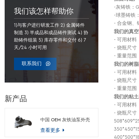
-灰铸铁：G
我们该怎样帮助你
-球墨铸铁：EN
- 合金钢
1)与客户进行研发工作 2) 金属铸件
我们的真空
制造 3) 半成品和成品铸件测试 4) 协
- 可用材
助铸件组装 5) 库存零件和交付 6) 7
天/24 小时可用
- 烧瓶尺寸：1
- 重量范围：0
联系我们
我们的树脂
- 可用材
- 烧瓶尺寸：
- 重量范围：
新产品
我们的粘土
- 可用材
- 烧瓶尺寸
中国 OEM 灰铁油泵外壳
508*609*
350*450*
查看更多
400*500*