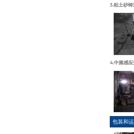
3.粘土砂
4.中频感
包装和