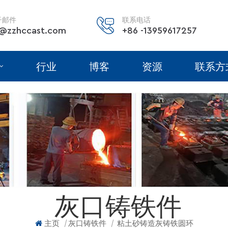
子邮件
联系电话
@zzhccast.com
+86 -13959617257
行业
博客
资源
联系方
灰口铸铁件
|
|
主页
灰口铸铁件
粘土砂铸造灰铸铁圆环