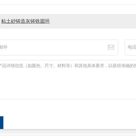
:
粘土砂铸造灰铸铁圆环