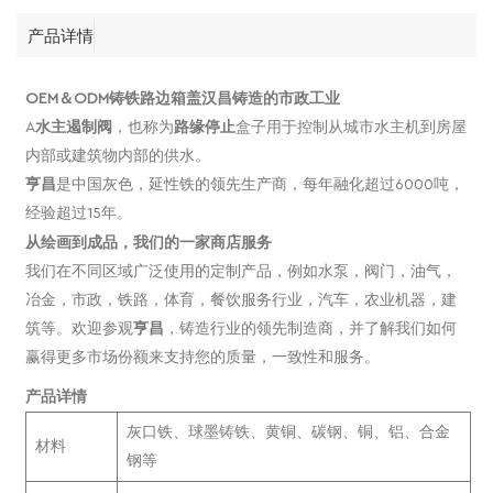
产品详情
OEM＆ODM铸铁路边箱盖汉昌铸造的市政工业
A
水主遏制阀
，也称为
路缘停止
盒子用于控制从城市水主机到房屋
内部或建筑物内部的供水。
亨昌
是中国灰色，延性铁的领先生产商，每年融化超过6000吨，
经验超过15年。
从绘画到成品，我们的一家商店服务
我们在不同区域广泛使用的定制产品，例如水泵，阀门，油气，
冶金，市政，铁路，体育，餐饮服务行业，汽车，农业机器，建
筑等。欢迎参观
亨昌
，铸造行业的领先制造商，并了解我们如何
赢得更多市场份额来支持您的质量，一致性和服务。
产品详情
灰口铁、球墨铸铁、黄铜、碳钢、铜、铝、合金
材料
钢等