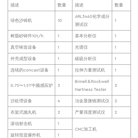
描述
数量
描述
数量
ARL3460化学成分
绿色沙铸机
10
1
测试仪
树脂砂铸件10t/h
1
基本分析仪
1
真空铸造设备
1
光谱仪
1
外壳成型设备
1
碳硫分析仪
1
连续的concast设备
1
拉伸力量测试机
1
Brinell＆Rockwell
0.75〜1.5T中频感应炉
3
3
Hartness Tester
沙处理设备
4
冶金显微镜测试仪
2
衣架式抛丸机
2
产量强度测试仪
2
滚动射击机
1
CNC加工机
旋转投篮爆炸机
1