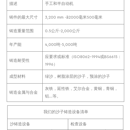
描述
手工和半自动机
铸件的最大尺寸
3,200 mm -ã2000毫米500毫米
铸造重量范围
0.5公斤-2,000公斤
年产能
4,000吨-5,000吨
应要求或标准（ISO8062-1994或BS6615：
铸造耐受性
1996）
成型材料
绿沙，树脂涂层的沙子，预涂的沙子
灰铁，延性铁，艾尔合金，黄铜，青铜，
铸造金属与合金
铝...等。
我们的沙子铸造设备清单
沙铸造设备
检查设备