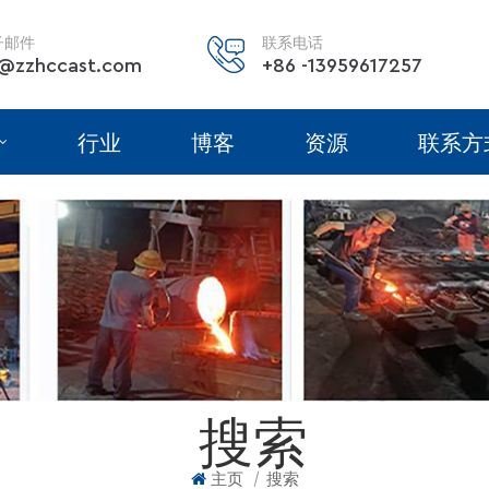
子邮件
联系电话
@zzhccast.com
+86 -13959617257
行业
博客
资源
联系方
搜索
|
主页
搜索