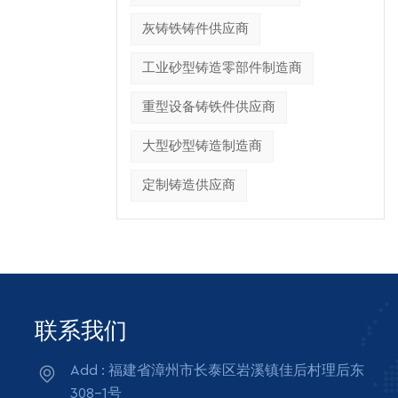
形成没有
灰铸铁铸件供应商
通道将充
工业砂型铸造零部件制造商
重型设备铸铁件供应商
，使成品
大型砂型铸造制造商
过程中逸
定制铸造供应商
大，重达
联系我们
要添加
Add : 福建省漳州市长泰区岩溪镇佳后村理后东
兰进口的
308-1号