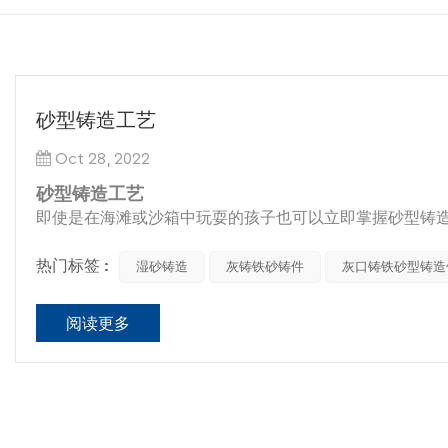
砂型铸造工艺
Oct 28, 2022
砂型铸造工艺
即使是在海滩或沙箱中玩耍的孩子也可以立即掌握砂型铸
造成沙堡时，那个孩子正在演示如何将沙子和水结合起来
最简单的是，砂型铸造工艺
热门标签 :
铸造厂
无非是在沙子上挖出所
湿砂铸造
灰铸铁砂铸件
灰口铸铁砂型铸造
直在这样做。沙子耐热，几乎在地球上任何地方都容易获
如果您曾经注意到湿沙中留下的脚印保持其形状的方式，
阅读更多
金属的形状。之后的一切只是对基本流程的细化和完善。