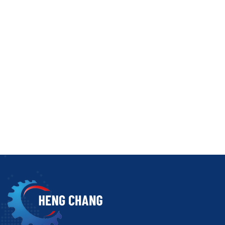
一起，以便将熔融金属倒入所形成的型腔中。通过添加核
熔融金属填充的负空间的东西。一个例子是发动机缸体或
用上模和下模制成的铸件必须提供一种将熔融金属引入模
满熔融金属，熔融金属将凝固，需要进行机加工才能使产
砂型铸造工艺如何进行？
在现代铸造或铸造行业中，了解每种合金如何与每种潜在
具有所需的特性。金属铸造既是一门艺术，也是一门科学
当熔融金属冷却并凝固时，会释放出气体。模具的设计考
出。
砂型铸造有什么用途？
您现在距离至少一件经过砂型铸造工艺的铸件很有可能距离
数百磅，而另一些铸件则很小且复杂。
砂型铸造中常用的金属有哪些？
几乎任何种类的金属都可以使用正确的砂型铸造设备进行
砂型铸造中常见的添加剂有哪些？
现代制造商通常会在砂型铸造过程中添加一些水和其他添
剂，包括这些常见材料：
粘土：它可能是膨润土（最有可能是钙膨润土）或另一种
代尔夫特粘土。