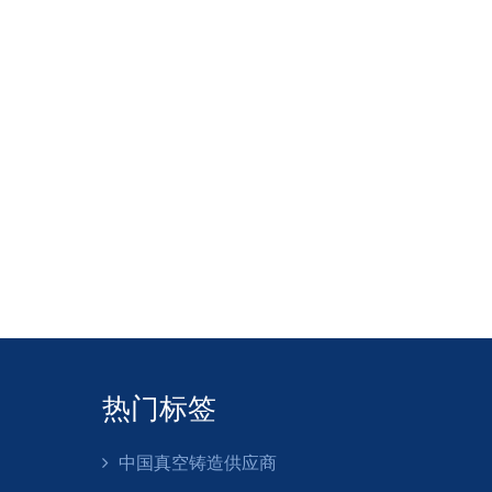
心，甚至可以进行进一步的细节处理。型芯是放置在模具内部以
任何其他需要中空空间的铸造物品的中间。
具的方法。它可以是一个简单的垂直通道，称为浇道。浇道及其
品达到最终设计。
的模具形式和每种潜在的添加剂发生反应，使工人能够做出选择
。
虑到了这一点，并在必要时将其构造为允许气体在整个砂型铸造
不到 10 英尺。几乎没有一个行业不需要铸造材料。有些铸件很
成型。
灰铸铁
和
球墨铸铁
很好。
热门标签
加剂，以使其更好地用于各种用途。不同的合金和不同的物品需
粘土。对于特殊精致和高细节的物品，例如珠宝，可以使用从荷
中国真空铸造供应商