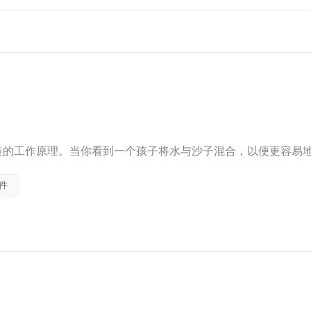
造的工作原理。当你看到一个孩子将水与沙子混合，以便更容易
以如此美丽地创造出形状。
需形状的空腔，将熔融金属倒入空腔中并让其冷却。几千年来，
件
得。
您可以很容易想象是什么启发了第一批古代金属工人使用湿沙来